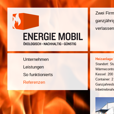
Zwei Firm
ganzjähri
verlassen
Unternehmen
Heizanlage 
Standort: St
Leistungen
Wärmecontra
So funktionierts
Kessel: 200
Container: 
Referenzen
Ganzjahresbe
Inbetriebna