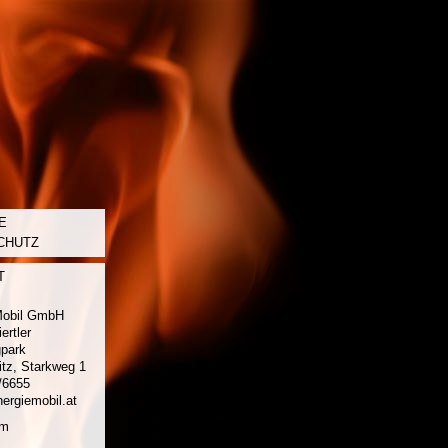
E
CHUTZ
T
Mobil GmbH
ertler
gpark
ritz, Starkweg 1
/6655
ergiemobil.at
um