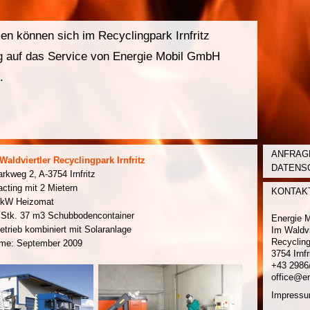
en können sich im Recyclingpark Irnfritz
g auf das Service von Energie Mobil GmbH
.
ANFRAG
Waldviertler Recyclingpark Irnfritz
DATENS
arkweg 2, A-3754 Irnfritz
cting mit 2 Mietern
KONTAK
 kW Heizomat
2 Stk. 37 m3 Schubbodencontainer
Energie 
trieb kombiniert mit Solaranlage
Im Waldvi
Recyclin
hme: September 2009
3754 Irnf
+43 2986
office@en
Impress