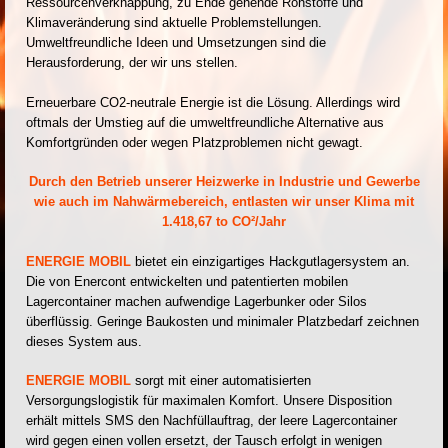
Ressourcenverknappung, zu Ende gehende Rohstoffe und
Klimaveränderung sind aktuelle Problemstellungen.
Umweltfreundliche Ideen und Umsetzungen sind die
Herausforderung, der wir uns stellen.
Erneuerbare CO2-neutrale Energie ist die Lösung. Allerdings wird
oftmals der Umstieg auf die umweltfreundliche Alternative aus
Komfortgründen oder wegen Platzproblemen nicht gewagt.
Durch den Betrieb unserer Heizwerke in Industrie und Gewerbe
wie auch im Nahwärmebereich, entlasten wir unser Klima mit
1.418,67 to CO²/Jahr
ENERGIE MOBIL
bietet ein einzigartiges Hackgutlagersystem an.
Die von Enercont entwickelten und patentierten mobilen
Lagercontainer machen aufwendige Lagerbunker oder Silos
überflüssig. Geringe Baukosten und minimaler Platzbedarf zeichnen
dieses System aus.
ENERGIE MOBIL
sorgt mit einer automatisierten
Versorgungslogistik für maximalen Komfort. Unsere Disposition
erhält mittels SMS den Nachfüllauftrag, der leere Lagercontainer
wird gegen einen vollen ersetzt, der Tausch erfolgt in wenigen